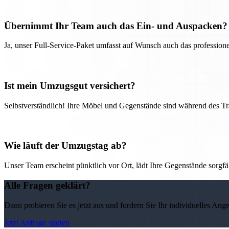
Übernimmt Ihr Team auch das Ein- und Auspacken?
Ja, unser Full-Service-Paket umfasst auf Wunsch auch das professio
Ist mein Umzugsgut versichert?
Selbstverständlich! Ihre Möbel und Gegenstände sind während des Tra
Wie läuft der Umzugstag ab?
Unser Team erscheint pünktlich vor Ort, lädt Ihre Gegenstände sorgfälti
Alle Fragen geklärt?
Dann probieren Sie es jetzt aus und fordern Sie Ihr individuelles Ang
Jetzt Anfrage starten